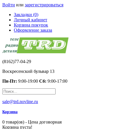
Войти
или
зарегистрироваться
Закладки (0)
Личный кабинет
Корзина покупок
Оформление заказа
(8162)77-04-29
Воскресенский бульвар 13
Пн-Пт:
9:00-19:00
Сб:
9:00-17:00
sale@trd.novline.ru
Корзина
0 товар(ов) - Цена договорная
Корзина пуста!