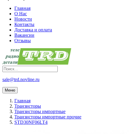
Главная
О Нас
Новости
Контакты
Доставка и оплата
Вакансии
Отзывы
sale@trd.novline.ru
Меню
Главная
Транзисторы
Транзисторы импортные
Транзисторы импортные прочие
STD30NF06LT4