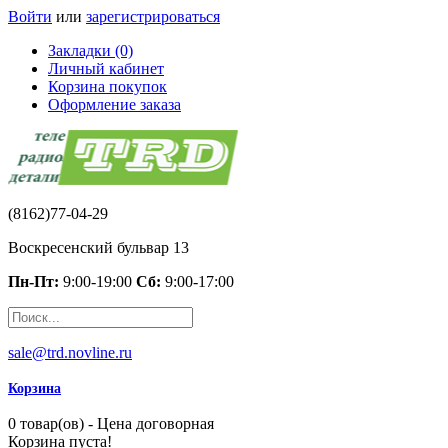
Войти
или
зарегистрироваться
Закладки (0)
Личный кабинет
Корзина покупок
Оформление заказа
(8162)77-04-29
Воскресенский бульвар 13
Пн-Пт:
9:00-19:00
Сб:
9:00-17:00
sale@trd.novline.ru
Корзина
0 товар(ов) - Цена договорная
Корзина пуста!