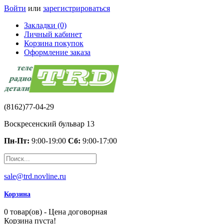
Войти
или
зарегистрироваться
Закладки (0)
Личный кабинет
Корзина покупок
Оформление заказа
(8162)77-04-29
Воскресенский бульвар 13
Пн-Пт:
9:00-19:00
Сб:
9:00-17:00
sale@trd.novline.ru
Корзина
0 товар(ов) - Цена договорная
Корзина пуста!