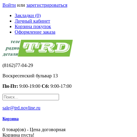
Войти
или
зарегистрироваться
Закладки (0)
Личный кабинет
Корзина покупок
Оформление заказа
(8162)77-04-29
Воскресенский бульвар 13
Пн-Пт:
9:00-19:00
Сб:
9:00-17:00
sale@trd.novline.ru
Корзина
0 товар(ов) - Цена договорная
Корзина пуста!