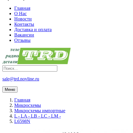
Главная
О Нас
Новости
Контакты
Доставка и оплата
Вакансии
Отзывы
sale@trd.novline.ru
Меню
Главная
Микросхемы
Микросхемы импортные
L - LA - LB - LC - LM -
L6598N