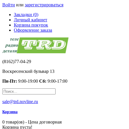
Войти
или
зарегистрироваться
Закладки (0)
Личный кабинет
Корзина покупок
Оформление заказа
(8162)77-04-29
Воскресенский бульвар 13
Пн-Пт:
9:00-19:00
Сб:
9:00-17:00
sale@trd.novline.ru
Корзина
0 товар(ов) - Цена договорная
Корзина пуста!