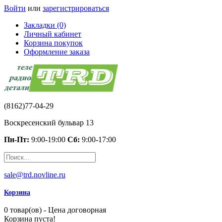
Войти
или
зарегистрироваться
Закладки (0)
Личный кабинет
Корзина покупок
Оформление заказа
(8162)77-04-29
Воскресенский бульвар 13
Пн-Пт:
9:00-19:00
Сб:
9:00-17:00
sale@trd.novline.ru
Корзина
0 товар(ов) - Цена договорная
Корзина пуста!