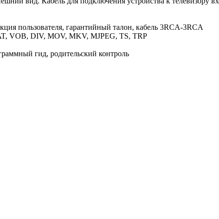
шний вид. Кабель для подключения устройства к телевизору вх
укция пользователя, гарантийный талон, кабель 3RCA-3RCA
T, VOB, DIV, MOV, MKV, MJPEG, TS, TRP
ограммный гид, родительский контроль