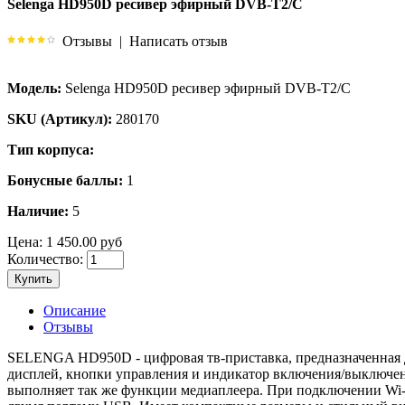
Selenga HD950D ресивер эфирный DVB-T2/C
Отзывы
|
Написать отзыв
Модель:
Selenga HD950D ресивер эфирный DVB-T2/C
SKU (Артикул):
280170
Тип корпуса:
Бонусные баллы:
1
Наличие:
5
Цена:
1 450.00 руб
Количество:
Купить
Описание
Отзывы
SELENGA HD950D - цифровая тв-приставка, предназначенная 
дисплей, кнопки управления и индикатор включения/выключени
выполняет так же функции медиаплеера. При подключении Wi-