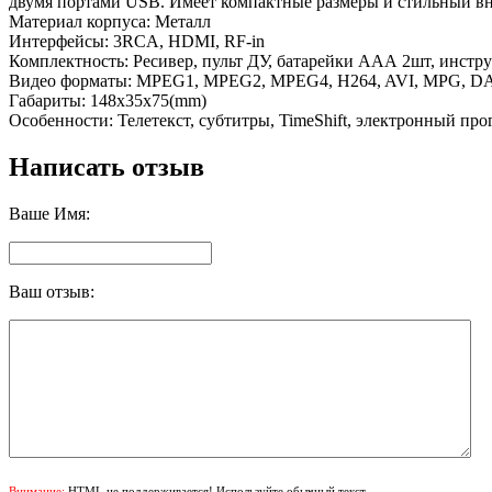
двумя портами USB. Имеет компактные размеры и стильный вне
Материал корпуса: Металл
Интерфейсы: 3RCA, HDMI, RF-in
Комплектность: Ресивер, пульт ДУ, батарейки ААА 2шт, инстр
Видео форматы: MPEG1, MPEG2, MPEG4, H264, AVI, MPG, DA
Габариты: 148x35x75(mm)
Особенности: Телетекст, субтитры, TimeShift, электронный пр
Написать отзыв
Ваше Имя:
Ваш отзыв:
Внимание:
HTML не поддерживается! Используйте обычный текст.