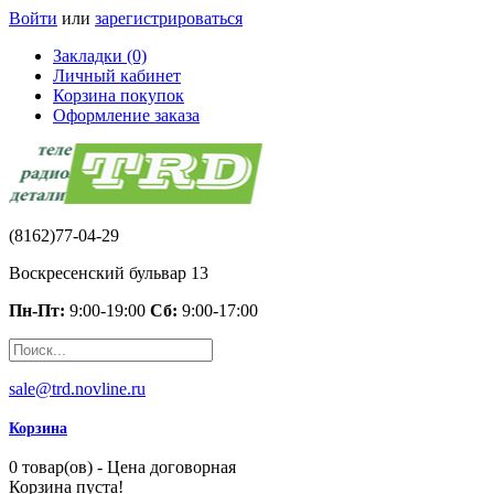
Войти
или
зарегистрироваться
Закладки (0)
Личный кабинет
Корзина покупок
Оформление заказа
(8162)77-04-29
Воскресенский бульвар 13
Пн-Пт:
9:00-19:00
Сб:
9:00-17:00
sale@trd.novline.ru
Корзина
0 товар(ов) - Цена договорная
Корзина пуста!