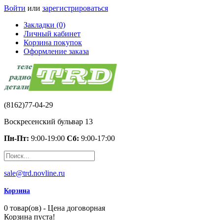
Войти
или
зарегистрироваться
Закладки (0)
Личный кабинет
Корзина покупок
Оформление заказа
(8162)77-04-29
Воскресенский бульвар 13
Пн-Пт:
9:00-19:00
Сб:
9:00-17:00
sale@trd.novline.ru
Корзина
0 товар(ов) - Цена договорная
Корзина пуста!