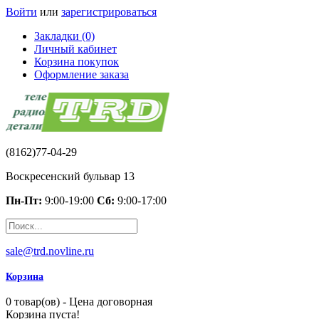
Войти
или
зарегистрироваться
Закладки (0)
Личный кабинет
Корзина покупок
Оформление заказа
(8162)77-04-29
Воскресенский бульвар 13
Пн-Пт:
9:00-19:00
Сб:
9:00-17:00
sale@trd.novline.ru
Корзина
0 товар(ов) - Цена договорная
Корзина пуста!