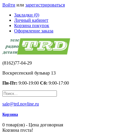
Войти
или
зарегистрироваться
Закладки (0)
Личный кабинет
Корзина покупок
Оформление заказа
(8162)77-04-29
Воскресенский бульвар 13
Пн-Пт:
9:00-19:00
Сб:
9:00-17:00
sale@trd.novline.ru
Корзина
0 товар(ов) - Цена договорная
Корзина пуста!