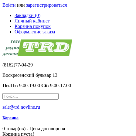
Войти
или
зарегистрироваться
Закладки (0)
Личный кабинет
Корзина покупок
Оформление заказа
(8162)77-04-29
Воскресенский бульвар 13
Пн-Пт:
9:00-19:00
Сб:
9:00-17:00
sale@trd.novline.ru
Корзина
0 товар(ов) - Цена договорная
Корзина пуста!