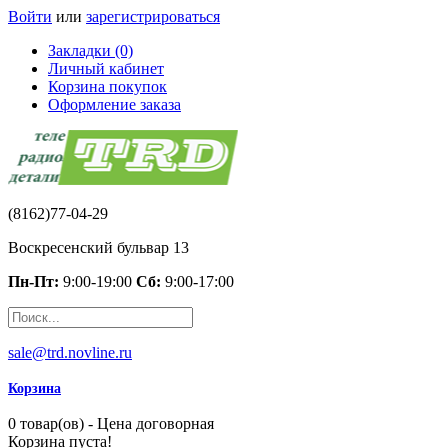
Войти
или
зарегистрироваться
Закладки (0)
Личный кабинет
Корзина покупок
Оформление заказа
(8162)77-04-29
Воскресенский бульвар 13
Пн-Пт:
9:00-19:00
Сб:
9:00-17:00
sale@trd.novline.ru
Корзина
0 товар(ов) - Цена договорная
Корзина пуста!