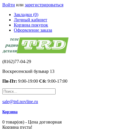
Войти
или
зарегистрироваться
Закладки (0)
Личный кабинет
Корзина покупок
Оформление заказа
(8162)77-04-29
Воскресенский бульвар 13
Пн-Пт:
9:00-19:00
Сб:
9:00-17:00
sale@trd.novline.ru
Корзина
0 товар(ов) - Цена договорная
Корзина пуста!