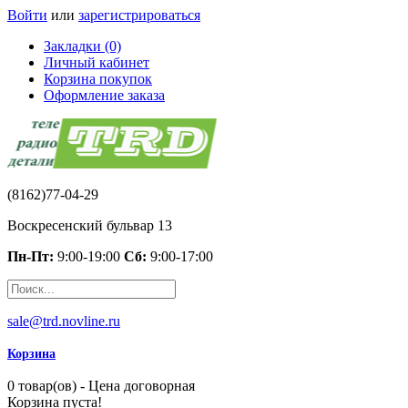
Войти
или
зарегистрироваться
Закладки (0)
Личный кабинет
Корзина покупок
Оформление заказа
(8162)77-04-29
Воскресенский бульвар 13
Пн-Пт:
9:00-19:00
Сб:
9:00-17:00
sale@trd.novline.ru
Корзина
0 товар(ов) - Цена договорная
Корзина пуста!