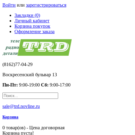
Войти
или
зарегистрироваться
Закладки (0)
Личный кабинет
Корзина покупок
Оформление заказа
(8162)77-04-29
Воскресенский бульвар 13
Пн-Пт:
9:00-19:00
Сб:
9:00-17:00
sale@trd.novline.ru
Корзина
0 товар(ов) - Цена договорная
Корзина пуста!