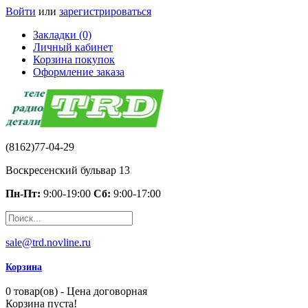
Войти
или
зарегистрироваться
Закладки (0)
Личный кабинет
Корзина покупок
Оформление заказа
(8162)77-04-29
Воскресенский бульвар 13
Пн-Пт:
9:00-19:00
Сб:
9:00-17:00
sale@trd.novline.ru
Корзина
0 товар(ов) - Цена договорная
Корзина пуста!