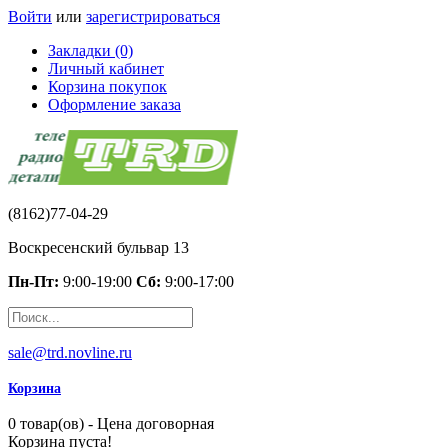
Войти
или
зарегистрироваться
Закладки (0)
Личный кабинет
Корзина покупок
Оформление заказа
(8162)77-04-29
Воскресенский бульвар 13
Пн-Пт:
9:00-19:00
Сб:
9:00-17:00
sale@trd.novline.ru
Корзина
0 товар(ов) - Цена договорная
Корзина пуста!