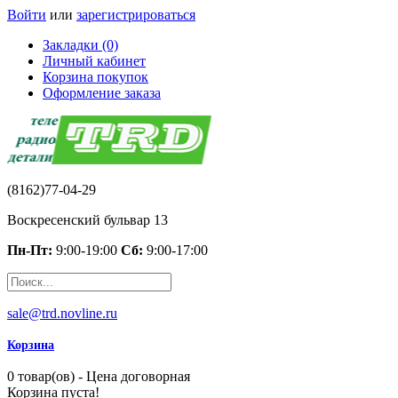
Войти
или
зарегистрироваться
Закладки (0)
Личный кабинет
Корзина покупок
Оформление заказа
(8162)77-04-29
Воскресенский бульвар 13
Пн-Пт:
9:00-19:00
Сб:
9:00-17:00
sale@trd.novline.ru
Корзина
0 товар(ов) - Цена договорная
Корзина пуста!