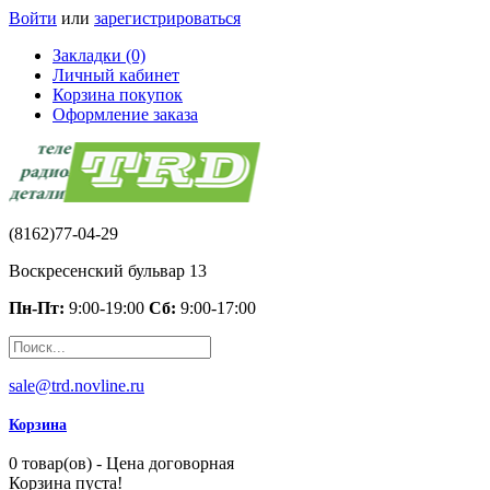
Войти
или
зарегистрироваться
Закладки (0)
Личный кабинет
Корзина покупок
Оформление заказа
(8162)77-04-29
Воскресенский бульвар 13
Пн-Пт:
9:00-19:00
Сб:
9:00-17:00
sale@trd.novline.ru
Корзина
0 товар(ов) - Цена договорная
Корзина пуста!