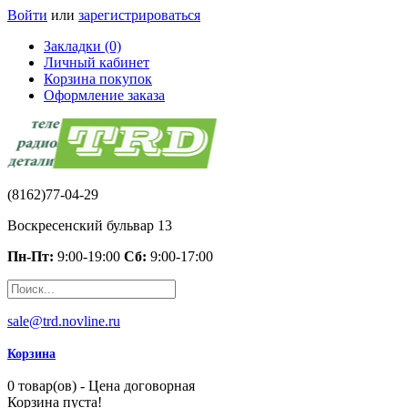
Войти
или
зарегистрироваться
Закладки (0)
Личный кабинет
Корзина покупок
Оформление заказа
(8162)77-04-29
Воскресенский бульвар 13
Пн-Пт:
9:00-19:00
Сб:
9:00-17:00
sale@trd.novline.ru
Корзина
0 товар(ов) - Цена договорная
Корзина пуста!