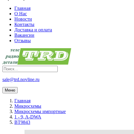
Главная
О Нас
Новости
Контакты
Доставка и оплата
Вакансии
Отзывы
sale@trd.novline.ru
Меню
Главная
Микросхемы
Микросхемы импортные
1 - 9, A-DWA
BT9843