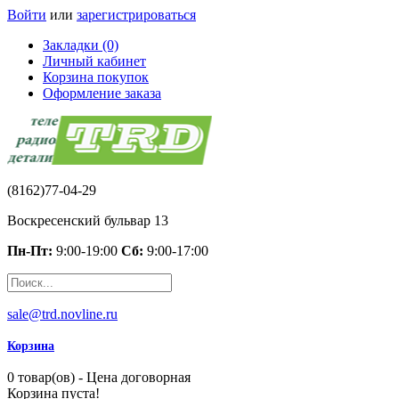
Войти
или
зарегистрироваться
Закладки (0)
Личный кабинет
Корзина покупок
Оформление заказа
(8162)77-04-29
Воскресенский бульвар 13
Пн-Пт:
9:00-19:00
Сб:
9:00-17:00
sale@trd.novline.ru
Корзина
0 товар(ов) - Цена договорная
Корзина пуста!