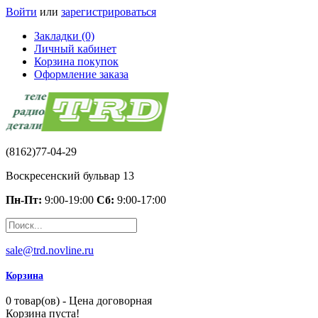
Войти
или
зарегистрироваться
Закладки (0)
Личный кабинет
Корзина покупок
Оформление заказа
(8162)77-04-29
Воскресенский бульвар 13
Пн-Пт:
9:00-19:00
Сб:
9:00-17:00
sale@trd.novline.ru
Корзина
0 товар(ов) - Цена договорная
Корзина пуста!