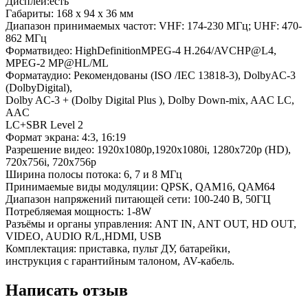
Дисплей:есть
Габариты: 168 х 94 х 36 мм
Диапазон принимаемых частот: VHF: 174-230 МГц; UHF: 470-
862 МГц
Форматвидео: HighDefinitionMPEG-4 H.264/AVCHP@L4,
MPEG-2 MP@HL/ML
Форматаудио: Рекомендованы (ISO /IEC 13818-3), DolbyAC-3
(DolbyDigital),
Dolby AC-3 + (Dolby Digital Plus ), Dolby Down-mix, AAC LC,
AAC
LC+SBR Level 2
Формат экрана: 4:3, 16:19
Разрешение видео: 1920х1080p,1920х1080i, 1280х720p (HD),
720х756i, 720х756p
Ширина полосы потока: 6, 7 и 8 МГц
Принимаемые виды модуляции: QPSK, QAM16, QAM64
Диапазон напряжений питающей сети: 100-240 В, 50ГЦ
Потребляемая мощность: 1-8W
Разъёмы и органы управления: ANT IN, ANT OUT, HD OUT,
VIDEO, AUDIO R/L,HDMI, USB
Комплектация: приставка, пульт ДУ, батарейки,
инструкция с гарантийным талоном, AV-кабель.
Написать отзыв