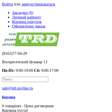
Войти
или
зарегистрироваться
Закладки (0)
Личный кабинет
Корзина покупок
Оформление заказа
(8162)77-04-29
Воскресенский бульвар 13
Пн-Пт:
9:00-19:00
Сб:
9:00-17:00
sale@trd.novline.ru
Корзина
0 товар(ов) - Цена договорная
Корзина пуста!