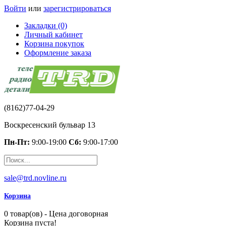
Войти
или
зарегистрироваться
Закладки (0)
Личный кабинет
Корзина покупок
Оформление заказа
(8162)77-04-29
Воскресенский бульвар 13
Пн-Пт:
9:00-19:00
Сб:
9:00-17:00
sale@trd.novline.ru
Корзина
0 товар(ов) - Цена договорная
Корзина пуста!