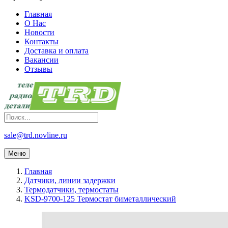
Главная
О Нас
Новости
Контакты
Доставка и оплата
Вакансии
Отзывы
sale@trd.novline.ru
Меню
Главная
Датчики, линии задержки
Термодатчики, термостаты
KSD-9700-125 Термостат биметаллический