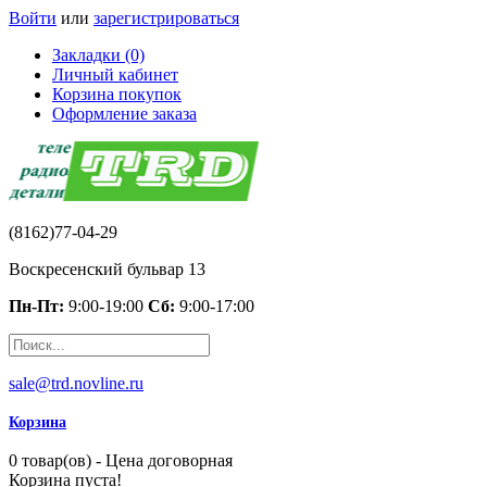
Войти
или
зарегистрироваться
Закладки (0)
Личный кабинет
Корзина покупок
Оформление заказа
(8162)77-04-29
Воскресенский бульвар 13
Пн-Пт:
9:00-19:00
Сб:
9:00-17:00
sale@trd.novline.ru
Корзина
0 товар(ов) - Цена договорная
Корзина пуста!