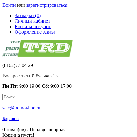
Войти
или
зарегистрироваться
Закладки (0)
Личный кабинет
Корзина покупок
Оформление заказа
(8162)77-04-29
Воскресенский бульвар 13
Пн-Пт:
9:00-19:00
Сб:
9:00-17:00
sale@trd.novline.ru
Корзина
0 товар(ов) - Цена договорная
Корзина пуста!