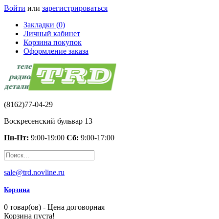
Войти
или
зарегистрироваться
Закладки (0)
Личный кабинет
Корзина покупок
Оформление заказа
(8162)77-04-29
Воскресенский бульвар 13
Пн-Пт:
9:00-19:00
Сб:
9:00-17:00
sale@trd.novline.ru
Корзина
0 товар(ов) - Цена договорная
Корзина пуста!