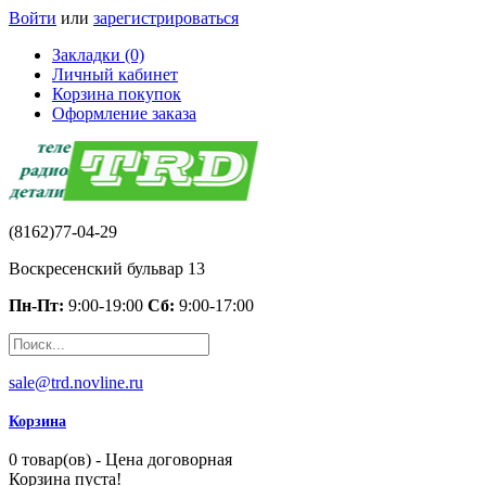
Войти
или
зарегистрироваться
Закладки (0)
Личный кабинет
Корзина покупок
Оформление заказа
(8162)77-04-29
Воскресенский бульвар 13
Пн-Пт:
9:00-19:00
Сб:
9:00-17:00
sale@trd.novline.ru
Корзина
0 товар(ов) - Цена договорная
Корзина пуста!