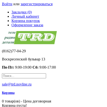
Войти
или
зарегистрироваться
Закладки (0)
Личный кабинет
Корзина покупок
Оформление заказа
(8162)77-04-29
Воскресенский бульвар 13
Пн-Пт:
9:00-19:00
Сб:
9:00-17:00
sale@trd.novline.ru
Корзина
0 товар(ов) - Цена договорная
Корзина пуста!