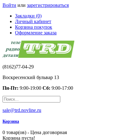
Войти
или
зарегистрироваться
Закладки (0)
Личный кабинет
Корзина покупок
Оформление заказа
(8162)77-04-29
Воскресенский бульвар 13
Пн-Пт:
9:00-19:00
Сб:
9:00-17:00
sale@trd.novline.ru
Корзина
0 товар(ов) - Цена договорная
Корзина пуста!