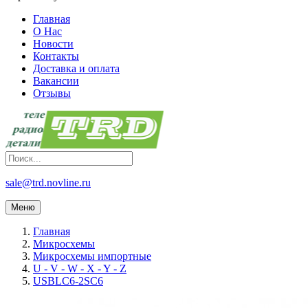
Главная
О Нас
Новости
Контакты
Доставка и оплата
Вакансии
Отзывы
sale@trd.novline.ru
Меню
Главная
Микросхемы
Микросхемы импортные
U - V - W - X - Y - Z
USBLC6-2SC6