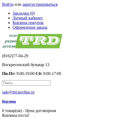
Войти
или
зарегистрироваться
Закладки (0)
Личный кабинет
Корзина покупок
Оформление заказа
(8162)77-04-29
Воскресенский бульвар 13
Пн-Пт:
9:00-19:00
Сб:
9:00-17:00
sale@trd.novline.ru
Корзина
0 товар(ов) - Цена договорная
Корзина пуста!