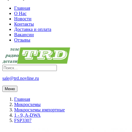
Главная
О Нас
Новости
Контакты
Доставка и оплата
Вакансии
Отзывы
sale@trd.novline.ru
Меню
Главная
Микросхемы
Микросхемы импортные
1 - 9, A-DWA
FSP3307