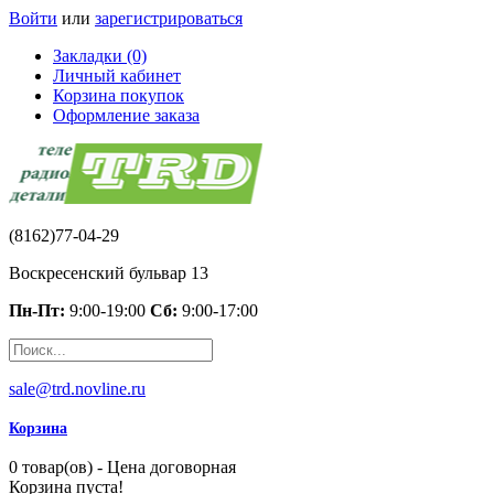
Войти
или
зарегистрироваться
Закладки (0)
Личный кабинет
Корзина покупок
Оформление заказа
(8162)77-04-29
Воскресенский бульвар 13
Пн-Пт:
9:00-19:00
Сб:
9:00-17:00
sale@trd.novline.ru
Корзина
0 товар(ов) - Цена договорная
Корзина пуста!