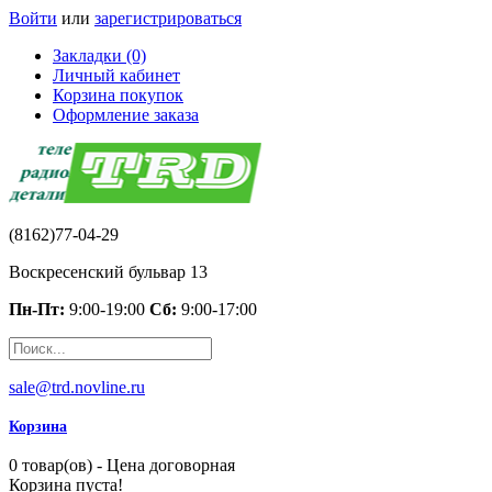
Войти
или
зарегистрироваться
Закладки (0)
Личный кабинет
Корзина покупок
Оформление заказа
(8162)77-04-29
Воскресенский бульвар 13
Пн-Пт:
9:00-19:00
Сб:
9:00-17:00
sale@trd.novline.ru
Корзина
0 товар(ов) - Цена договорная
Корзина пуста!