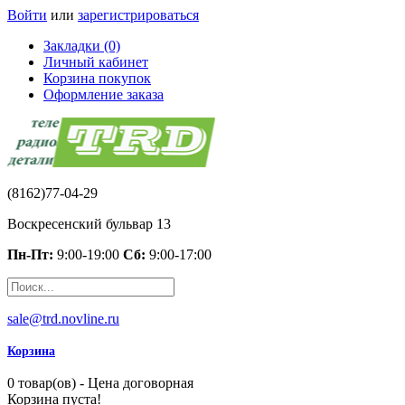
Войти
или
зарегистрироваться
Закладки (0)
Личный кабинет
Корзина покупок
Оформление заказа
(8162)77-04-29
Воскресенский бульвар 13
Пн-Пт:
9:00-19:00
Сб:
9:00-17:00
sale@trd.novline.ru
Корзина
0 товар(ов) - Цена договорная
Корзина пуста!