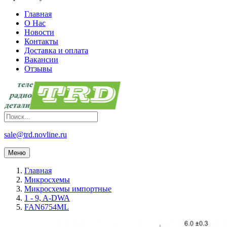
Главная
О Нас
Новости
Контакты
Доставка и оплата
Вакансии
Отзывы
sale@trd.novline.ru
Меню
Главная
Микросхемы
Микросхемы импортные
1 - 9, A-DWA
FAN6754ML