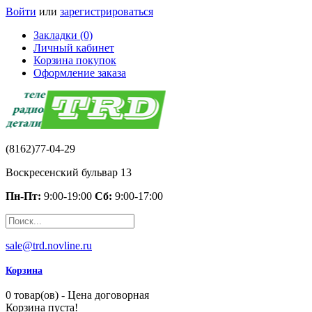
Войти
или
зарегистрироваться
Закладки (0)
Личный кабинет
Корзина покупок
Оформление заказа
(8162)77-04-29
Воскресенский бульвар 13
Пн-Пт:
9:00-19:00
Сб:
9:00-17:00
sale@trd.novline.ru
Корзина
0 товар(ов) - Цена договорная
Корзина пуста!