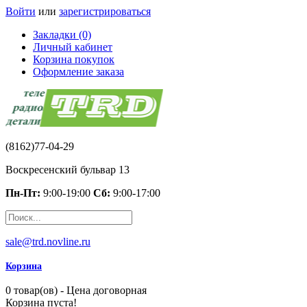
Войти
или
зарегистрироваться
Закладки (0)
Личный кабинет
Корзина покупок
Оформление заказа
(8162)77-04-29
Воскресенский бульвар 13
Пн-Пт:
9:00-19:00
Сб:
9:00-17:00
sale@trd.novline.ru
Корзина
0 товар(ов) - Цена договорная
Корзина пуста!