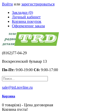
Войти
или
зарегистрироваться
Закладки (0)
Личный кабинет
Корзина покупок
Оформление заказа
(8162)77-04-29
Воскресенский бульвар 13
Пн-Пт:
9:00-19:00
Сб:
9:00-17:00
sale@trd.novline.ru
Корзина
0 товар(ов) - Цена договорная
Корзина пуста!