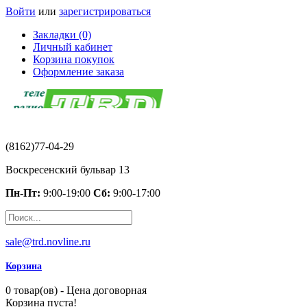
Войти
или
зарегистрироваться
Закладки (0)
Личный кабинет
Корзина покупок
Оформление заказа
(8162)77-04-29
Воскресенский бульвар 13
Пн-Пт:
9:00-19:00
Сб:
9:00-17:00
sale@trd.novline.ru
Корзина
0 товар(ов) - Цена договорная
Корзина пуста!