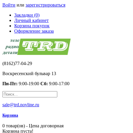
Войти
или
зарегистрироваться
Закладки (0)
Личный кабинет
Корзина покупок
Оформление заказа
(8162)77-04-29
Воскресенский бульвар 13
Пн-Пт:
9:00-19:00
Сб:
9:00-17:00
sale@trd.novline.ru
Корзина
0 товар(ов) - Цена договорная
Корзина пуста!