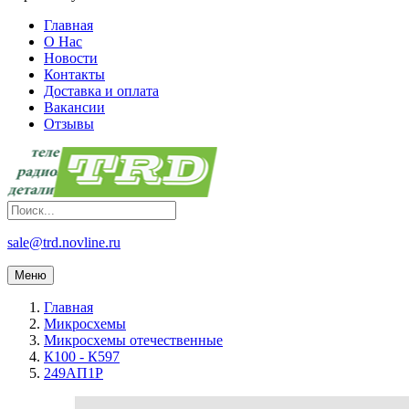
Главная
О Нас
Новости
Контакты
Доставка и оплата
Вакансии
Отзывы
sale@trd.novline.ru
Меню
Главная
Микросхемы
Микросхемы отечественные
К100 - К597
249АП1Р