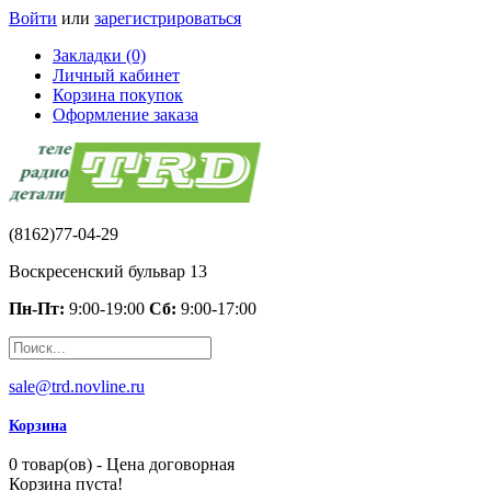
Войти
или
зарегистрироваться
Закладки (0)
Личный кабинет
Корзина покупок
Оформление заказа
(8162)77-04-29
Воскресенский бульвар 13
Пн-Пт:
9:00-19:00
Сб:
9:00-17:00
sale@trd.novline.ru
Корзина
0 товар(ов) - Цена договорная
Корзина пуста!