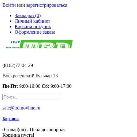
Войти
или
зарегистрироваться
Закладки (0)
Личный кабинет
Корзина покупок
Оформление заказа
(8162)77-04-29
Воскресенский бульвар 13
Пн-Пт:
9:00-19:00
Сб:
9:00-17:00
sale@trd.novline.ru
Корзина
0 товар(ов) - Цена договорная
Корзина пуста!