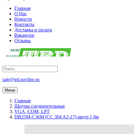
Главная
О Нас
Новости
Контакты
Доставка и оплата
Вакансии
Отзывы
sale@trd.novline.ru
Меню
Главная
Шнуры соединительные
VGA, COM, LPT
DB25M-C36M (CC 304 A2-17) шнур 1,8м