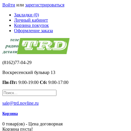
Войти
или
зарегистрироваться
Закладки (0)
Личный кабинет
Корзина покупок
Оформление заказа
(8162)77-04-29
Воскресенский бульвар 13
Пн-Пт:
9:00-19:00
Сб:
9:00-17:00
sale@trd.novline.ru
Корзина
0 товар(ов) - Цена договорная
Корзина пуста!