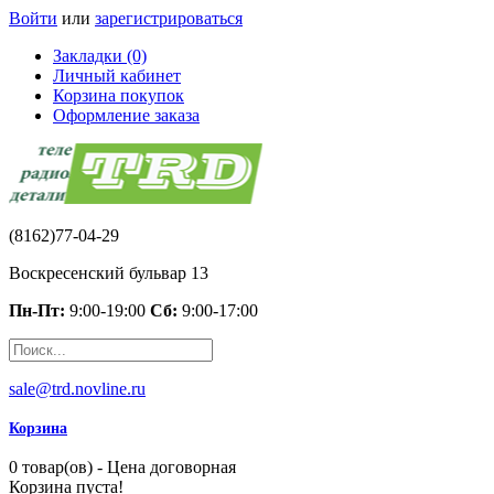
Войти
или
зарегистрироваться
Закладки (0)
Личный кабинет
Корзина покупок
Оформление заказа
(8162)77-04-29
Воскресенский бульвар 13
Пн-Пт:
9:00-19:00
Сб:
9:00-17:00
sale@trd.novline.ru
Корзина
0 товар(ов) - Цена договорная
Корзина пуста!