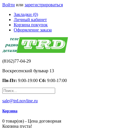
Войти
или
зарегистрироваться
Закладки (0)
Личный кабинет
Корзина покупок
Оформление заказа
(8162)77-04-29
Воскресенский бульвар 13
Пн-Пт:
9:00-19:00
Сб:
9:00-17:00
sale@trd.novline.ru
Корзина
0 товар(ов) - Цена договорная
Корзина пуста!