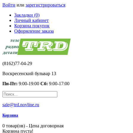
Войти
или
зарегистрироваться
Закладки (0)
Личный кабинет
Корзина покупок
Оформление заказа
(8162)77-04-29
Воскресенский бульвар 13
Пн-Пт:
9:00-19:00
Сб:
9:00-17:00
sale@trd.novline.ru
Корзина
0 товар(ов) - Цена договорная
Корзина пуста!