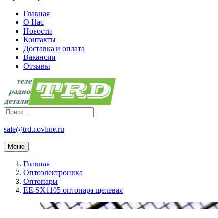
Главная
О Нас
Новости
Контакты
Доставка и оплата
Вакансии
Отзывы
sale@trd.novline.ru
Меню
Главная
Оптоэлектроника
Оптопары
EE-SX1105 оптопара щелевая