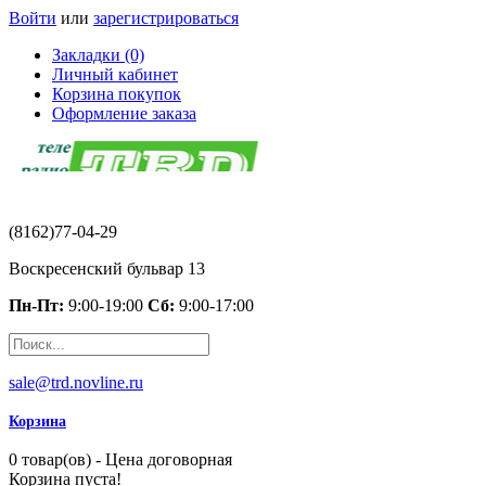
Войти
или
зарегистрироваться
Закладки (0)
Личный кабинет
Корзина покупок
Оформление заказа
(8162)77-04-29
Воскресенский бульвар 13
Пн-Пт:
9:00-19:00
Сб:
9:00-17:00
sale@trd.novline.ru
Корзина
0 товар(ов) - Цена договорная
Корзина пуста!