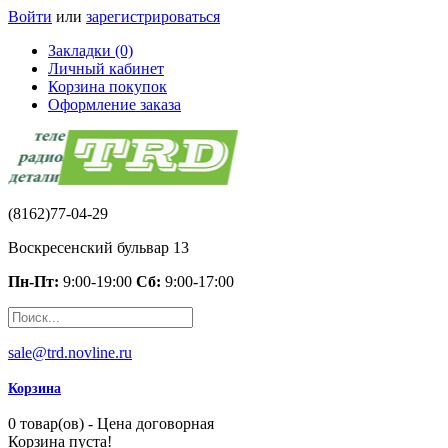
Войти
или
зарегистрироваться
Закладки (0)
Личный кабинет
Корзина покупок
Оформление заказа
(8162)77-04-29
Воскресенский бульвар 13
Пн-Пт:
9:00-19:00
Сб:
9:00-17:00
sale@trd.novline.ru
Корзина
0 товар(ов) - Цена договорная
Корзина пуста!