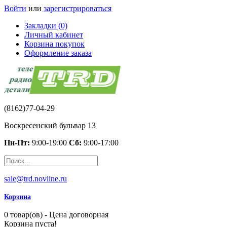
Войти
или
зарегистрироваться
Закладки (0)
Личный кабинет
Корзина покупок
Оформление заказа
(8162)77-04-29
Воскресенский бульвар 13
Пн-Пт:
9:00-19:00
Сб:
9:00-17:00
sale@trd.novline.ru
Корзина
0 товар(ов) - Цена договорная
Корзина пуста!