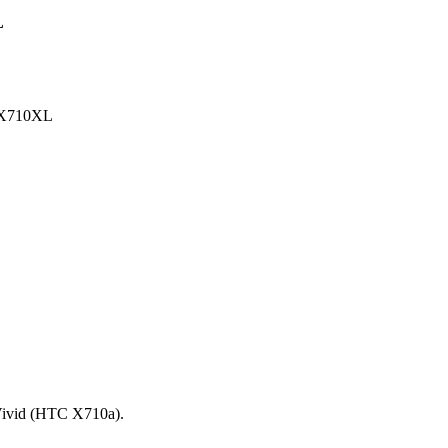
L
TX710XL
ivid (HTC X710a).