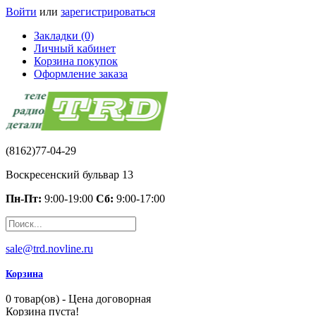
Войти
или
зарегистрироваться
Закладки (0)
Личный кабинет
Корзина покупок
Оформление заказа
(8162)77-04-29
Воскресенский бульвар 13
Пн-Пт:
9:00-19:00
Сб:
9:00-17:00
sale@trd.novline.ru
Корзина
0 товар(ов) - Цена договорная
Корзина пуста!