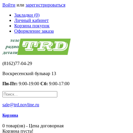
Войти
или
зарегистрироваться
Закладки (0)
Личный кабинет
Корзина покупок
Оформление заказа
(8162)77-04-29
Воскресенский бульвар 13
Пн-Пт:
9:00-19:00
Сб:
9:00-17:00
sale@trd.novline.ru
Корзина
0 товар(ов) - Цена договорная
Корзина пуста!